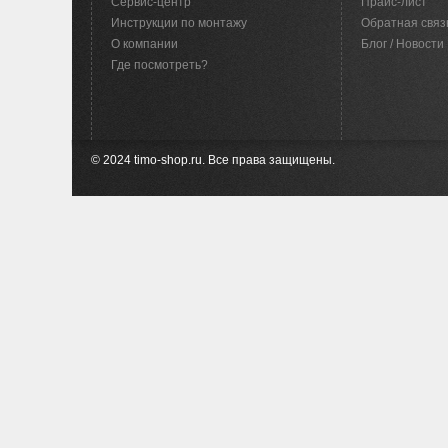
Сервис-центр
Прайс-лист
Инструкции по монтажу
Обратная связ
O компании
Блог / Новости
Где посмотреть?
© 2024 timo-shop.ru. Все права защищены.