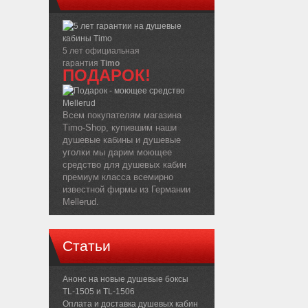
5 лет официальная
гарантия
Timo
ПОДАРОК!
Всем покупателям магазина
Timo-Shop, купившим наши
душевые кабины и душевые
уголки мы дарим моющее
средство для душевых кабин
премиум класса всемирно
известной фирмы из Германии
Mellerud.
Статьи
Анонс на новые душевые боксы
TL-1505 и TL-1506
Оплата и доставка душевых кабин